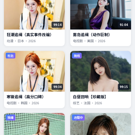
99:14
91:04
狂潮追缉（真实事件改编）
雾岛追缉（动作巨制）
动漫 · 日本 · 2026
电视剧 · 美国 · 2026
杜比
院线
99:34
99:15
寒锋追缉（高分口碑）
白昼回响【珍藏版】
电视剧 · 韩国 · 2026
综艺 · 法国 · 2026
独播
连载中