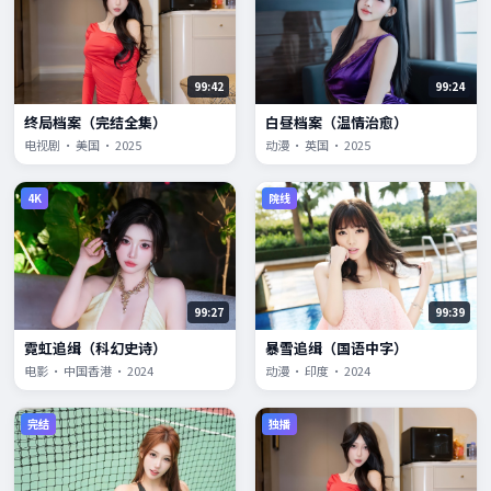
99:42
99:24
终局档案（完结全集）
白昼档案（温情治愈）
电视剧 · 美国 · 2025
动漫 · 英国 · 2025
4K
院线
99:27
99:39
霓虹追缉（科幻史诗）
暴雪追缉（国语中字）
电影 · 中国香港 · 2024
动漫 · 印度 · 2024
完结
独播