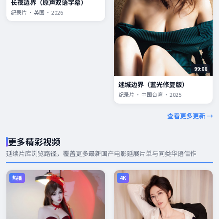
长夜边界（原声双语字幕）
纪录片 · 英国 · 2026
99:06
迷城边界（蓝光修复版）
纪录片 · 中国台湾 · 2025
查看更多更新 →
更多精彩视频
延续片库浏览路径，覆盖更多
最新国产电影
延展片单与同类华语佳作
热播
4K