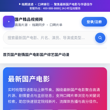
档期速递 · 口碑索引 — 聚焦
最新国产电影
与华语佳作
客服热线：400-888-8888 | 24小时在线服务
国产精品视频网
登录/注册
高清片源 · 档期同步 · 口碑片单
首页
国产剧情
国产电影
国产综艺
国产动漫
最新国产电影_高清片单档期速
最新国产电影
实时梳理华语影坛上新节奏，围绕
最新国产电影
聚合高清
片源、剧情要点与主创信息；支持口碑片单浏览与关键词
检索，助您快速锁定院线新片、流媒体热播与高分佳作。