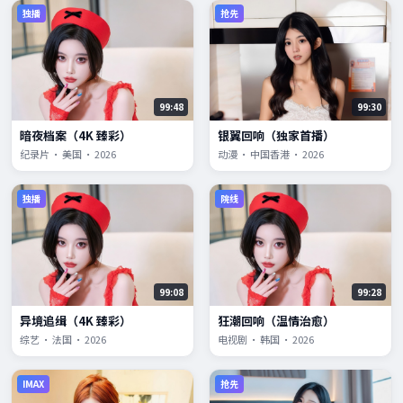
独播
抢先
99:48
99:30
暗夜档案（4K 臻彩）
银翼回响（独家首播）
纪录片 · 美国 · 2026
动漫 · 中国香港 · 2026
独播
院线
99:08
99:28
异境追缉（4K 臻彩）
狂潮回响（温情治愈）
综艺 · 法国 · 2026
电视剧 · 韩国 · 2026
IMAX
抢先