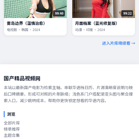
99:40
99:22
雾岛边界（温情治愈）
月面档案（蓝光修复版）
电视剧 · 韩国 · 2024
动漫 · 印度 · 2024
进入片库继续看 →
国产精品视频网
本站以最新国产电影为检索主轴，串联华语档日历、片源清晰度说明与映
后口碑摘要，形成可对照的片单脉络；浅色系门户搭配渐变头图与聚合搜
索入口，减少跳转成本，帮助你更快锁定想看的华语内容。
浏览
全部片库
榜单推荐
主题合集