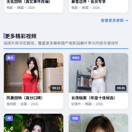
无名回响（真实事件改编）
暴雪边界·会员专享
电影 · 韩国 · 2026
电影 · 泰国 · 2026
查看更多更新 →
更多精彩视频
延续片库浏览路径，覆盖更多
最新国产电影
延展片单与同类华语佳作
高分
IMAX
99:22
99:05
风暴回响（高分口碑）
长夜档案（年度十佳候选）
电视剧 · 法国 · 2026
纪录片 · 韩国 · 2026
4K
完结