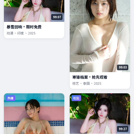
99:07
暴雪回响·限时免费
动漫 · 印度 · 2025
99:03
寒锋档案·抢先观看
综艺 · 泰国 · 2025
热播
杜比
99:27