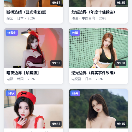
99:17
98:35
断桥追缉（蓝光修复版）
危城边界（年度十佳候选）
综艺 · 日本 · 2026
动漫 · 中国台湾 · 2026
连载中
热播
99:38
99:00
暗夜边界【珍藏版】
逆光边界（真实事件改编）
电影 · 韩国 · 2026
电视剧 · 日本 · 2026
IMAX
抢先
99:48
99:15