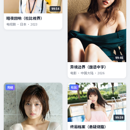
99:54
暗夜回响（杜比视界）
电视剧 · 日本 · 2023
99:46
异境边界（国语中字）
电影 · 中国大陆 · 2026
完结
杜比
99:59
终局档案（悬疑烧脑）