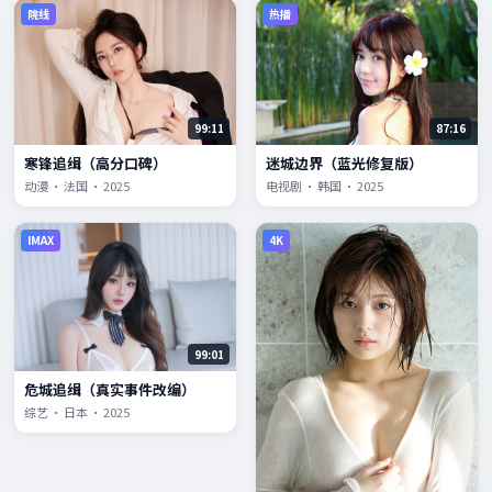
院线
热播
99:11
87:16
寒锋追缉（高分口碑）
迷城边界（蓝光修复版）
动漫 · 法国 · 2025
电视剧 · 韩国 · 2025
IMAX
4K
99:01
危城追缉（真实事件改编）
综艺 · 日本 · 2025