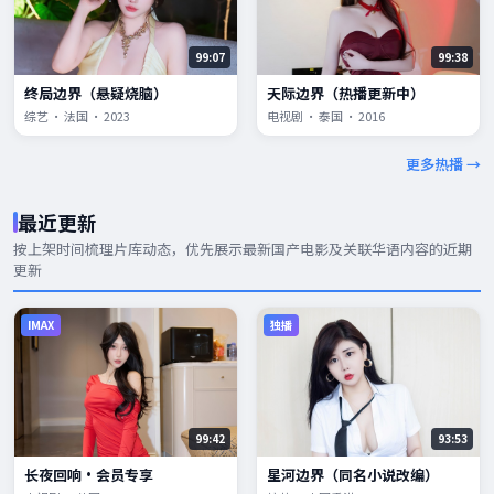
99:07
99:38
终局边界（悬疑烧脑）
天际边界（热播更新中）
综艺 · 法国 · 2023
电视剧 · 泰国 · 2016
更多热播 →
最近更新
按上架时间梳理片库动态，优先展示
最新国产电影
及关联华语内容的近期
更新
IMAX
独播
99:42
93:53
长夜回响·会员专享
星河边界（同名小说改编）