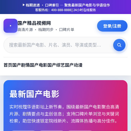
档期速递 · 口碑索引 — 聚焦
最新国产电影
与华语佳作
客服热线：400-888-8888 | 24小时在线服务
国产精品视频网
登录/注册
高清片源 · 档期同步 · 口碑片单
首页
国产剧情
国产电影
国产综艺
国产动漫
最新国产电影_高清片单档期速
最新国产电影
实时梳理华语影坛上新节奏，围绕
最新国产电影
聚合高清
片源、剧情要点与主创信息；支持口碑片单浏览与关键词
检索，助您快速锁定院线新片、流媒体热播与高分佳作。