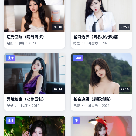
99:30
93:53
逆光回响（院线同步）
星河边界（同名小说改编）
电影 · 印度 · 2023
综艺 · 中国香港 · 2026
独播
IMAX
99:44
99:15
异境档案（动作巨制）
长夜追缉（悬疑烧脑）
纪录片 · 印度 · 2019
电影 · 中国大陆 · 2024
独播
4K